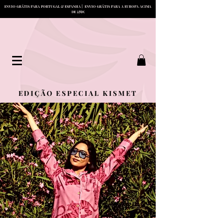
ENVIO GRÁTIS PARA PORTUGAL & ESPANHA | ENVIO GRÁTIS PARA A EUROPA ACIMA
15
0
DE
€
EDIÇÃO ESPECIAL KISMET