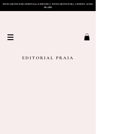
ENVIO GRÁTIS PARA PORTUGAL & ESPANHA | ENVIO GRÁTIS PARA A EUROPA ACIMA
15
0
DE
€
EDITORIAL PRAIA