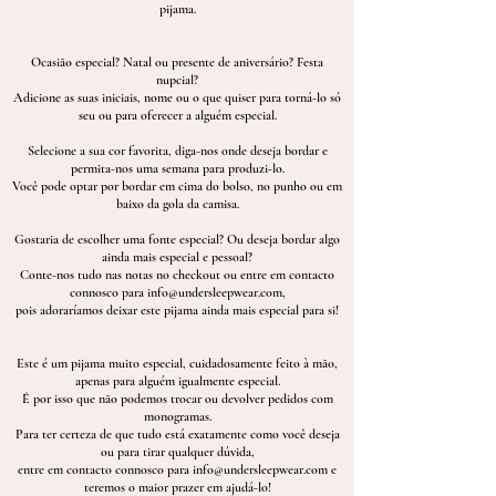
pijama.
Ocasião especial? Natal ou presente de aniversário? Festa
nupcial?
Adicione as suas iniciais, nome ou o que quiser para torná-lo só
seu ou para oferecer a alguém especial.
Selecione a sua cor favorita, diga-nos onde deseja bordar e
permita-nos uma semana para produzi-lo.
Você pode optar por bordar em cima do bolso, no punho ou em
baixo da gola da camisa.
Gostaria de escolher uma fonte especial? Ou deseja bordar algo
ainda mais especial e pessoal?
Conte-nos tudo nas notas no checkout ou entre em contacto
connosco para
info@undersleepwear.com
,
pois adoraríamos deixar este pijama ainda mais especial para si!
Este é um pijama muito especial, cuidadosamente feito à mão,
apenas para alguém igualmente especial.
É por isso que não podemos trocar ou devolver pedidos com
monogramas.
Para ter certeza de que tudo está exatamente como você deseja
ou para tirar qualquer dúvida,
entre em contacto connosco para
info@undersleepwear.com
e
teremos o maior prazer em ajudá-lo!