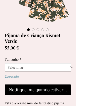
Pijama de Criança Kismet
Verde
Preço
55,00 €
Tamanho
*
Esgotado
Notifique-me quando estiver disponível
Esta é a versão mini do fantástico pijama