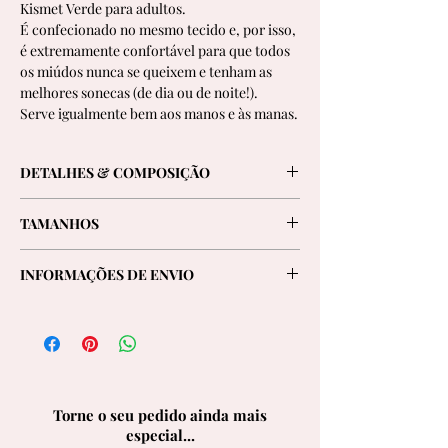
Kismet Verde para adultos.
É confecionado no mesmo tecido e, por isso,
é extremamente confortável para que todos
os miúdos nunca se queixem e tenham as
melhores sonecas (de dia ou de noite!).
Serve igualmente bem aos manos e às manas.
DETALHES & COMPOSIÇÃO
- Camisa de manga curta com lapela
TAMANHOS
arredondada e um bolso à frente
- Calções de cintura alta com elástico na
Escolha o seu tamanho habitual.
cintura
INFORMAÇÕES DE ENVIO
- Fabricado em Portugal
Oferecemos entregas GRATUITAS para
- 60% Algodão 40%Modal
Portugal e Espanha em todas as encomendas
- Mini botões de madeira
e para a Europa em encomendas superiores a
- Vivos azul bebé
150€.
- Lavável à máquina a 30ºC
- Os nossos pijamas foram feitos para durar!
Torne o seu pedido ainda mais
especial...
Para mais informações, consulte a nossa