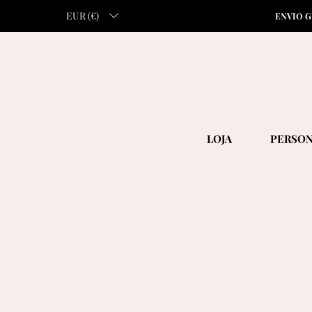
EUR (€)
ENVIO G
LOJA
PERSON