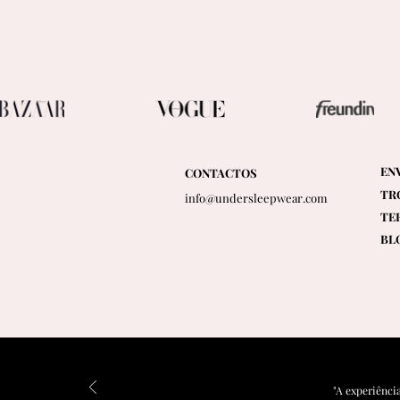
EN
CONTACTOS
TR
info@undersleepwear.com
TE
BL
"A experiênci