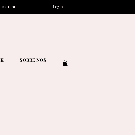
Login
15
0
A DE
€
OK
SOBRE NÓS