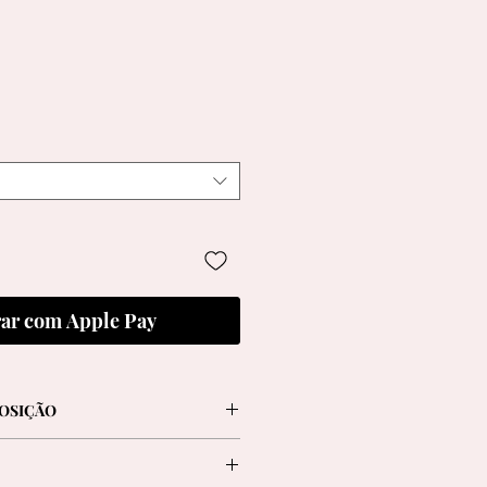
ar com Apple Pay
OSIÇÃO
rta com lapela arredondada e um