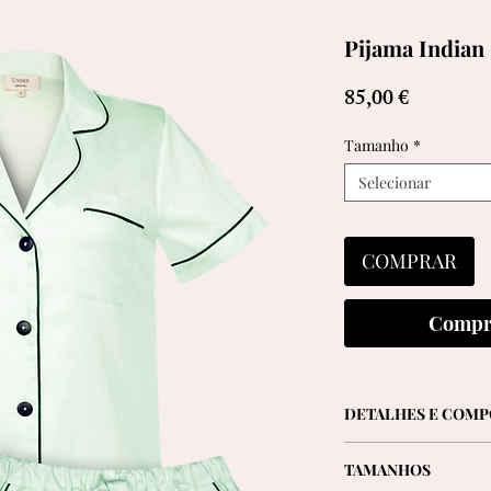
Pijama Indian
Preço
85,00 €
Tamanho
*
Selecionar
COMPRAR
Compr
DETALHES E COMP
- Camisa de manga cu
TAMANHOS
bolso na frente