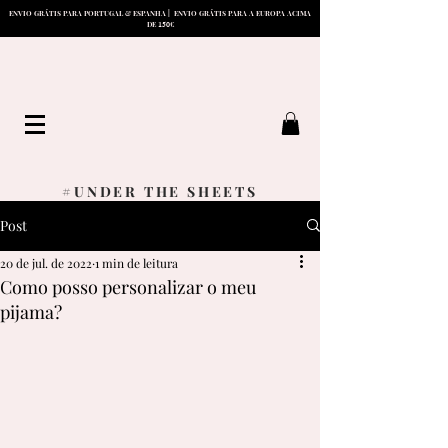
ENVIO GRÁTIS PARA PORTUGAL & ESPANHA | ENVIO GRÁTIS PARA A EUROPA ACIMA
15
0
DE
€
#UNDER THE SHEETS
Post
20 de jul. de 2022
1 min de leitura
Como posso personalizar o meu
pijama?